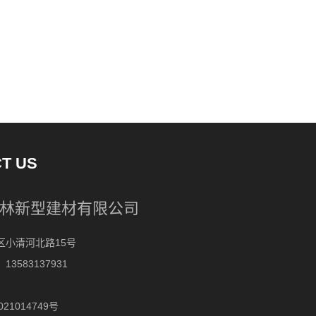
T US
林新型建材有限公司
区小清河北路15号
3583137931
021014749号